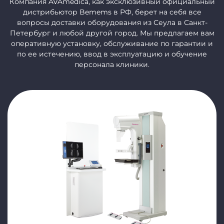
Компания AVAmedica, как эксклюзивный официальный
дистрибьютор Bemems в РФ, берет на себя все
вопросы доставки оборудования из Сеула в Санкт-
Петербург и любой другой город. Мы предлагаем вам
оперативную установку, обслуживание по гарантии и
по ее истечению, ввод в эксплуатацию и обучение
персонала клиники.